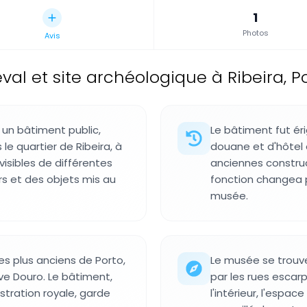
1
Photos
Avis
l et site archéologique à Ribeira, Po
 un bâtiment public,
Le bâtiment fut éri
le quartier de Ribeira, à
douane et d'hôtel 
visibles de différentes
anciennes construct
s et des objets mis au
fonction changea p
musée.
es plus anciens de Porto,
Le musée se trouve
uve Douro. Le bâtiment,
par les rues escarp
stration royale, garde
l'intérieur, l'espac