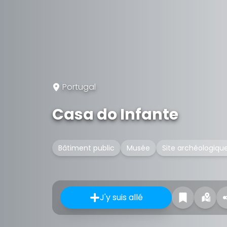
Portugal
Casa do Infante
Bâtiment public
Musée
Site archéologiqu
J'y suis allé