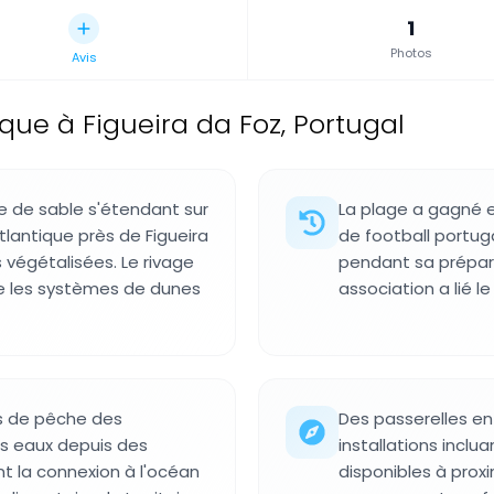
1
Photos
Avis
que à Figueira da Foz, Portugal
e de sable s'étendant sur
La plage a gagné 
atlantique près de Figueira
de football portug
 végétalisées. Le rivage
pendant sa prépara
e les systèmes de dunes
association a lié l
ns de pêche des
Des passerelles en 
es eaux depuis des
installations incl
 la connexion à l'océan
disponibles à prox