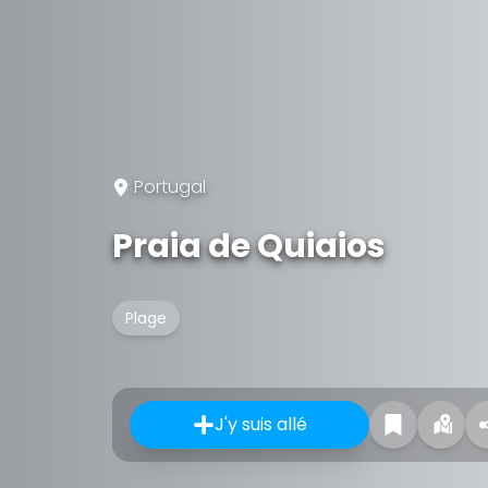
Portugal
Praia de Quiaios
Plage
J'y suis allé