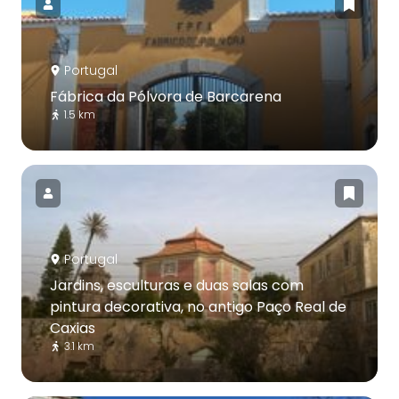
Portugal
Fábrica da Pólvora de Barcarena
1.5 km
Portugal
Jardins, esculturas e duas salas com
pintura decorativa, no antigo Paço Real de
Caxias
3.1 km