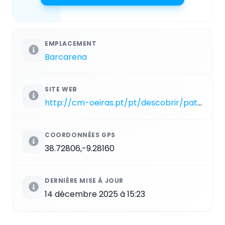
EMPLACEMENT
Barcarena
SITE WEB
http://cm-oeiras.pt/pt/descobrir/patrimonio/patrimonio-arqueologico/Paginas/povoado_pre_historico_de_leceia.aspx
COORDONNÉES GPS
38.72806,-9.28160
DERNIÈRE MISE À JOUR
14 décembre 2025 à 15:23