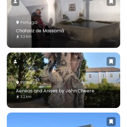
Portugal
Chafariz de Massamá
3.2 km
Portugal
Aeneas and Anises by John Cheere
3.2 km