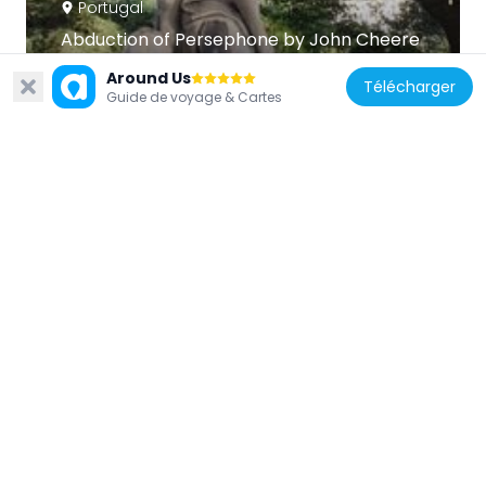
Portugal
Abduction of Persephone by John Cheere
3.2 km
Around Us
Télécharger
Guide de voyage & Cartes
Portugal
Igreja de São Romão
3 km
Portugal