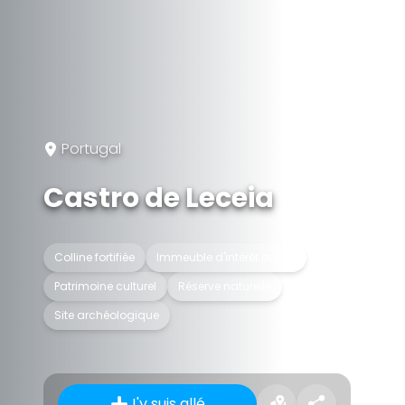
Portugal
Castro de Leceia
Colline fortifiée
Immeuble d'intérêt public
Patrimoine culturel
Réserve naturelle
Site archéologique
J'y suis allé