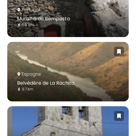
Portugal
Muralha da Bemposta
5.5 km
Espagne
Belvédère de La Rachita
9.7 km