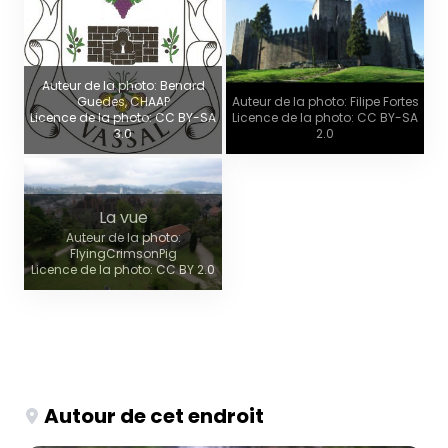
Auteur de la photo: Benard
Guedes, CHAAP
Auteur de la photo: Filipe Fortes
Licence de la photo: CC BY-SA
Licence de la photo: CC BY-SA
3.0
2.0
La vue
Auteur de la photo:
FlyingCrimsonPig
Licence de la photo: CC BY 2.0
Autour de cet endroit