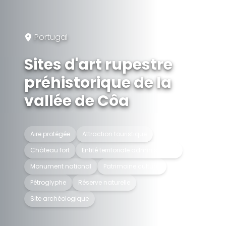
Portugal
Sites d'art rupestre
préhistorique de la
vallée de Côa
Aire protégée
Attraction touristique
Château fort
Entité territoriale administrative
Monument national
Patrimoine culturel
Pétroglyphe
Réserve naturelle
Site archéologique