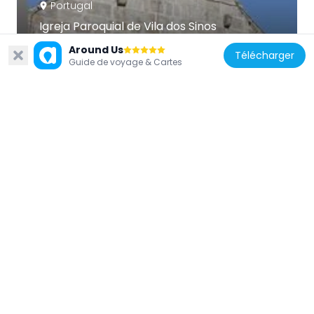
Portugal
Igreja Paroquial de Vila dos Sinos
6.4 km
Around Us
Télécharger
Guide de voyage & Cartes
Portugal
Estação arqueológica das Fragas do
Diabo, Fragas do Corgo
9 km