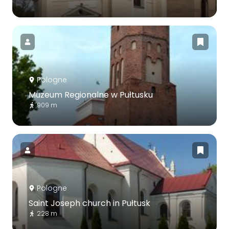
Pologne
Muzeum Regionalne w Pułtusku
909 m
Pologne
Saint Joseph church in Pułtusk
228 m