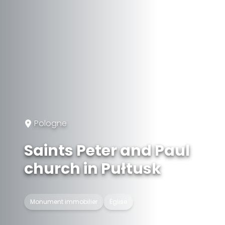
Pologne
Saints Peter and Paul
church in Pułtusk
Monument immobilier
Église