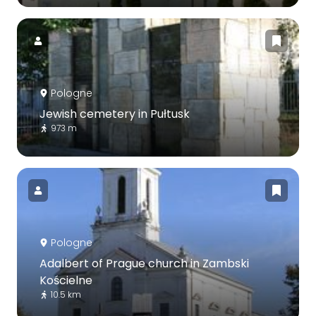
Pologne
Jewish cemetery in Pułtusk
973 m
Pologne
Adalbert of Prague church in Zambski
Kościelne
10.5 km