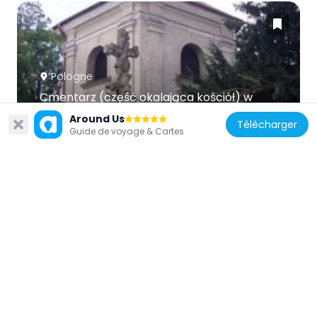
Pologne
Cmentarz (część okalająca kościół) w
Pułtusku
Around Us
Télécharger
1.3 km
Guide de voyage & Cartes
Pologne
Town Hall in Pułtusk
236 m