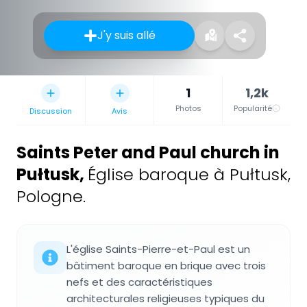
J'y suis allé
1
1,2k
Photos
Popularité
Discussion
Avis
Saints Peter and Paul church in
Pułtusk
,
Église baroque à Pułtusk,
Pologne.
L'église Saints-Pierre-et-Paul est un
bâtiment baroque en brique avec trois
nefs et des caractéristiques
architecturales religieuses typiques du