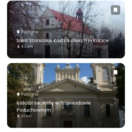
Pologne
Saint Stanislaus Kostka church in Kacice
4.2 km
Pologne
Kościół św. Anny w Przewodowie
Poduchownym
9.1 km