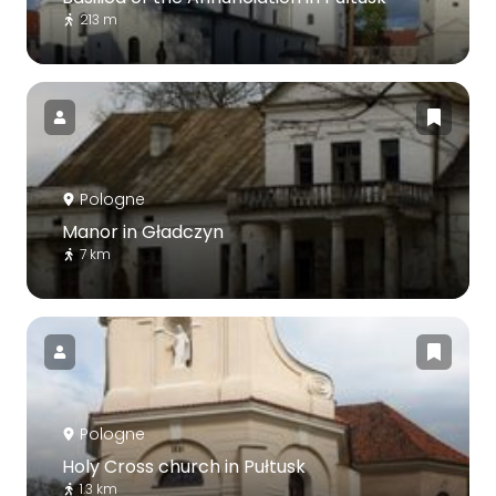
213 m
Pologne
Manor in Gładczyn
7 km
Pologne
Holy Cross church in Pułtusk
1.3 km