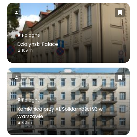
Pologne
Dzialynski Palace
109 m
Pologne
Kamienica przy Al. Solidarności 93 w
Warszawie
62 m