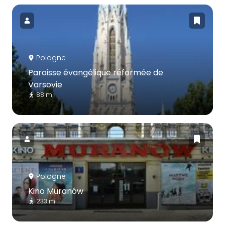
Pologne
Paroisse évangélique réformée de
Varsovie
88 m
Pologne
Kino Muranów
233 m