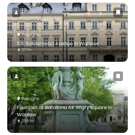
Pologne
105 Solidarności Avenue in Warsaw
127 m
Pologne
Fountain at Batalionu AK Wigry Square in
Warsaw
259 m