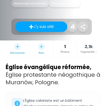
Monument immobilier
Temple protestant
J'y suis allé
1
2,1k
Photos
Popularité
Discussion
Avis
Église évangélique réformée
,
Église protestante néogothique à
Muranów, Pologne.
L'Église calviniste est un bâtiment