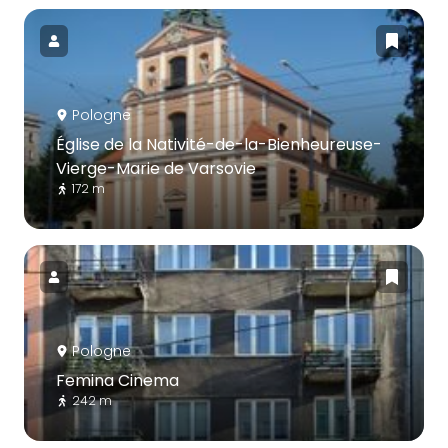
Pologne
Église de la Nativité-de-la-Bienheureuse-
Vierge-Marie de Varsovie
172 m
Pologne
Femina Cinema
242 m