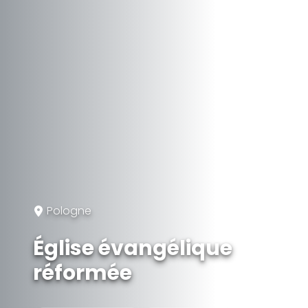
Pologne
Église évangélique
réformée