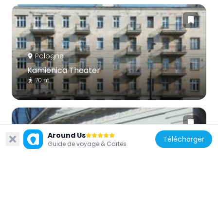
Pologne
Kamienica Theater
70 m
Around Us
Télécharger
Guide de voyage & Cartes
Pologne
Opéra de chambre de Varsovie
78 m