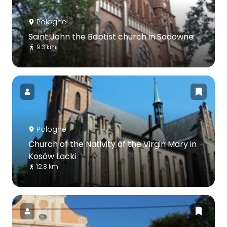
Pologne
Saint John the Baptist church in Sadowne
9.3 km
Pologne
Church of the Nativity of the Virgin Mary in
Kosów Lacki
12.8 km