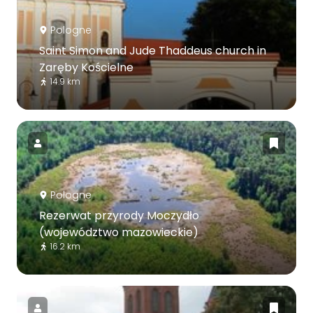
Pologne
Saint Simon and Jude Thaddeus church in
Zaręby Kościelne
14.9 km
Pologne
Rezerwat przyrody Moczydło
(województwo mazowieckie)
16.2 km