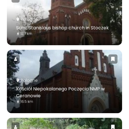
Pologne
Saint Stanislaus bishop church in Stoczek
13.7 km
Pologne
Kościół Niepokalanego Poczęcia NMP w
Ceranowie
16.5 km