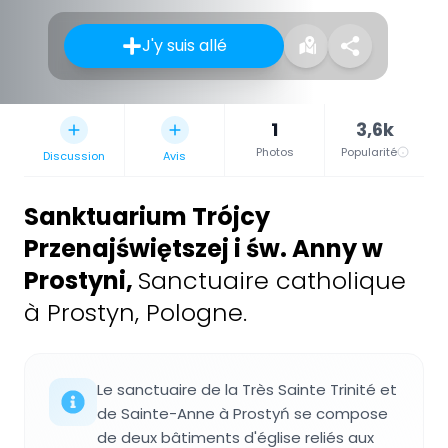
J'y suis allé
1
3,6k
Photos
Popularité
Discussion
Avis
Sanktuarium Trójcy
Przenajświętszej i św. Anny w
Prostyni
,
Sanctuaire catholique
à Prostyn, Pologne.
Le sanctuaire de la Très Sainte Trinité et
de Sainte-Anne à Prostyń se compose
de deux bâtiments d'église reliés aux