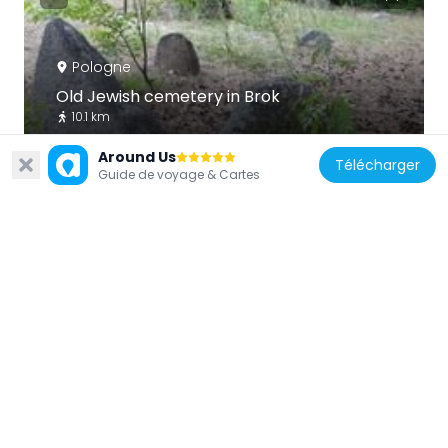
Pologne
Old Jewish cemetery in Brok
10.1 km
Around Us
Télécharger
Guide de voyage & Cartes
Pologne
Sacred Heart church in Małkinia Górna
5.9 km