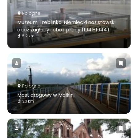
Pologne
Muzeum Treblinka. Niemiecki nazistowski
obóz zagłady i obóz pracy (1941-1944)
5.2 km
Pologne
Most drogowy w Małkini
3.3 km