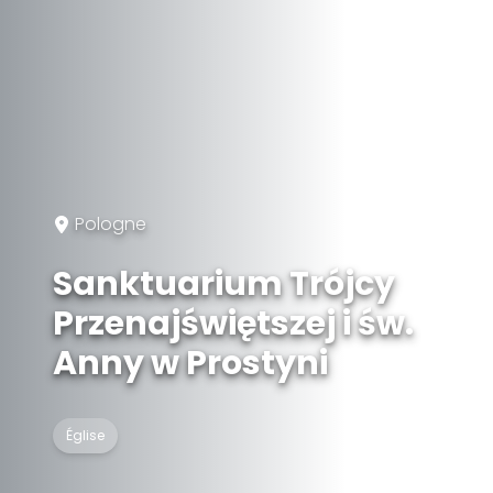
Pologne
Sanktuarium Trójcy
Przenajświętszej i św.
Anny w Prostyni
Église