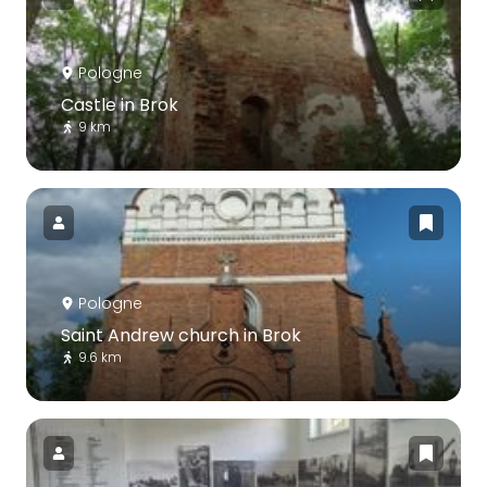
Pologne
Castle in Brok
9 km
Pologne
Saint Andrew church in Brok
9.6 km