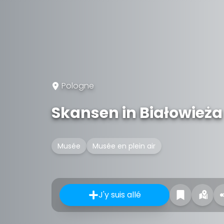
Pologne
Skansen in Białowieża
Musée
Musée en plein air
J'y suis allé