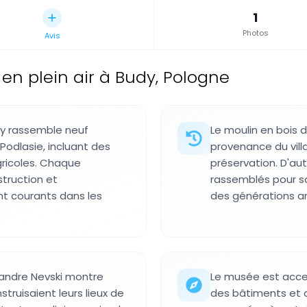
1
Photos
Avis
en plein air à Budy, Pologne
dy rassemble neuf
Le moulin en bois 
Podlasie, incluant des
provenance du vill
gricoles. Chaque
préservation. D'a
struction et
rassemblés pour s
t courants dans les
des générations an
xandre Nevski montre
Le musée est acces
ruisaient leurs lieux de
des bâtiments et d