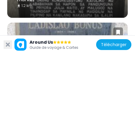
1.2 km
Around Us
Télécharger
Guide de voyage & Cartes
Philippines
Ladislao Bonus historical marker
1.7 km
Philippines
Lichauco House historical marker
314 m