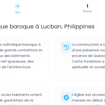
1
Photos
Avis
ique baroque à Lucban, Philippines
le catholique baroque à
La construction a
de grands contreforts et
d'une présence ca
sus des bâtiments
province de Quezo
 nef spacieuse, des
Cette fondation a 
 de l'architecture
spirituelle et soci
, où les habitants ornent
L'église est access
de gaufrettes de riz
messes en début de