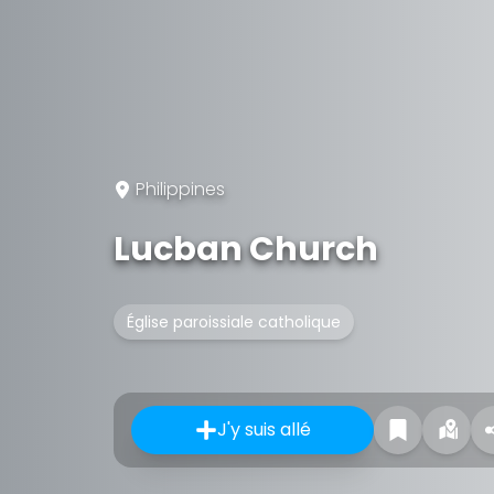
Philippines
Lucban Church
Église paroissiale catholique
J'y suis allé