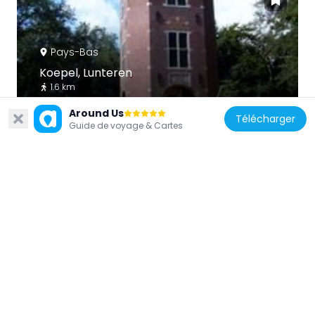
Pays-Bas
Koepel, Lunteren
1.6 km
Around Us
Télécharger
Guide de voyage & Cartes
Pays-Bas
Woonhuis met invloeden vanuit de
Amsterdamse School en de Gooise
landhuisstijl
966 m