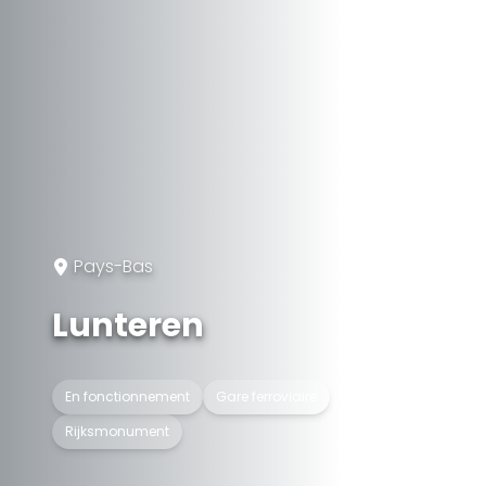
Pays-Bas
Lunteren
En fonctionnement
Gare ferroviaire
Rijksmonument