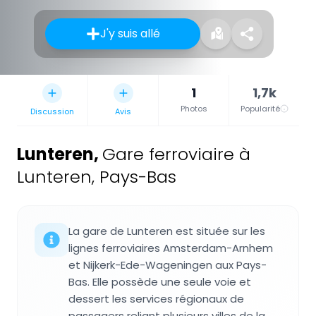
J'y suis allé
1
1,7k
Photos
Popularité
Discussion
Avis
Lunteren
,
Gare ferroviaire à
Lunteren, Pays-Bas
La gare de Lunteren est située sur les
lignes ferroviaires Amsterdam-Arnhem
et Nijkerk-Ede-Wageningen aux Pays-
Bas. Elle possède une seule voie et
dessert les services régionaux de
passagers reliant plusieurs villes de la