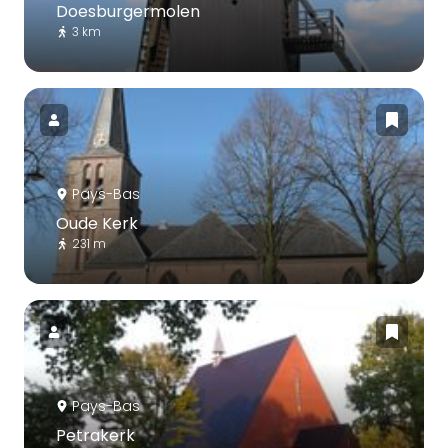
Doesburgermolen
3 km
Pays-Bas
Oude Kerk
231 m
Pays-Bas
Petrakerk