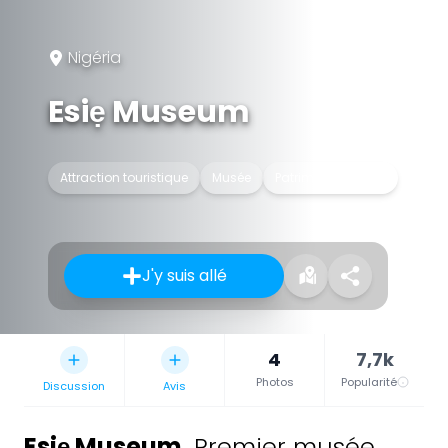
Nigéria
Esiẹ Museum
Attraction touristique
Musée
Patrimoine naturel
J'y suis allé
4
7,7k
Photos
Popularité
Discussion
Avis
Esiẹ Museum
,
Premier musée