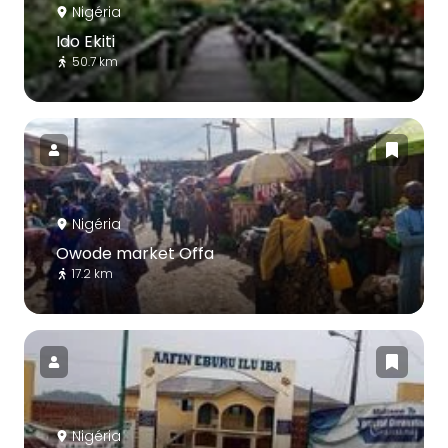
Nigéria
Ido Ekiti
50.7 km
Nigéria
Owode market Offa
17.2 km
Nigéria