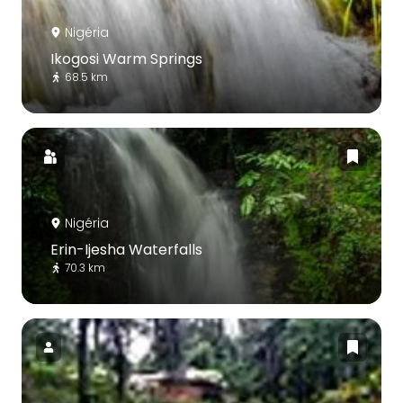
Nigéria
Ikogosi Warm Springs
68.5 km
Nigéria
Erin-Ijesha Waterfalls
70.3 km