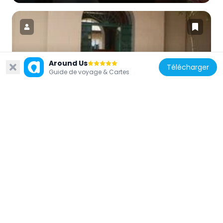
Around Us
Nigéria
Télécharger
Guide de voyage & Cartes
Ife Museum
86 km
Nigéria
Owu Waterfalls
32.3 km