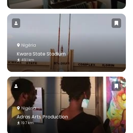
Nigéria
Kwara State Stadium
49.1 km
Nigéria
Adras Arts Production
19.7 km