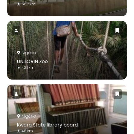
56.7 km
Nigéria
UNILORIN Zoo
42.1 km
Nigéria
Kwara State library board
48 km