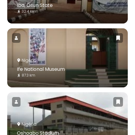
Iba, Osun State
32.4 km
Nigéria
Ife National Museum
87.3 km
Nigéria
Oshogbo Stadium