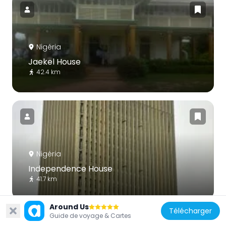
Nigéria
Jaekel House
42.4 km
Nigéria
Independence House
41.7 km
Around Us
Télécharger
Guide de voyage & Cartes