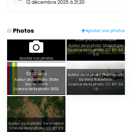
12 décembre 2025 à 21:20
Photos
Ajoutez vos photos
Vue panoramique
Auteur de la photo: Magnifigee
Licence de la photo: CC BY-SA
4.0
Ajoutez vos photos
Drapeau
Auteur de la photo: Photograph
Auteur de la photo: State
by Benji Robertson
Government
Licence de la photo: CC BY-SA
Licence de la photo: GFDL
1.0
Auteur de la photo: SentinelHub
Licence de la photo: CC BY 2.0