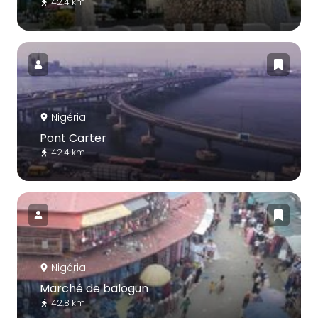
42.4 km
Nigéria
Pont Carter
42.4 km
Nigéria
Marché de balogun
42.8 km