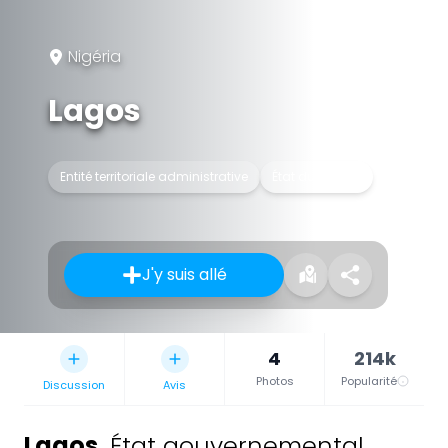
Nigéria
Lagos
Entité territoriale administrative
État du Nigéria
J'y suis allé
4
214k
Photos
Popularité
Discussion
Avis
Lagos
,
État gouvernemental