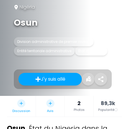
Nigéria
Osun
Division administrative de premier niveau
Entité territoriale administrative
État du Nigéria
J'y suis allé
2
89,3k
Photos
Popularité
Discussion
Avis
Osun
,
État du Nigeria dans la