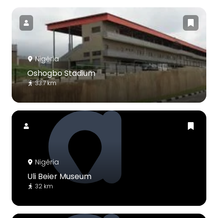
Nigéria
Oshogbo Stadium
33.7 km
Nigéria
Uli Beier Museum
32 km