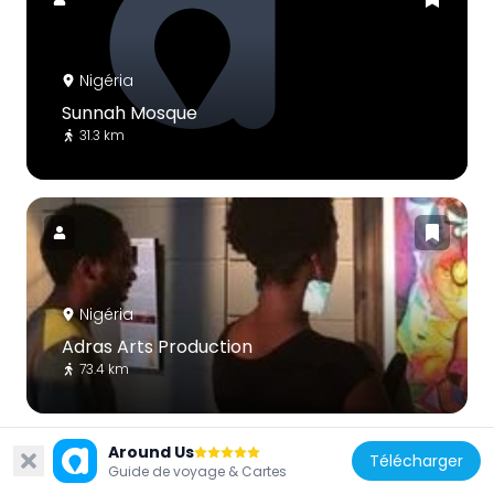
Nigéria
Sunnah Mosque
31.3 km
Nigéria
Adras Arts Production
73.4 km
Around Us
Télécharger
Guide de voyage & Cartes