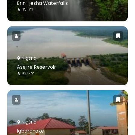
Erin-Ijesha Waterfalls
45 km
Nigéria
Asejire Reservoir
43.1 km
Nigéria
Igbara-oke