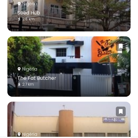
Nigéria
Seed Hub
2.6 km
Nigéria
The Fat Butcher
2.7 km
Nigéria