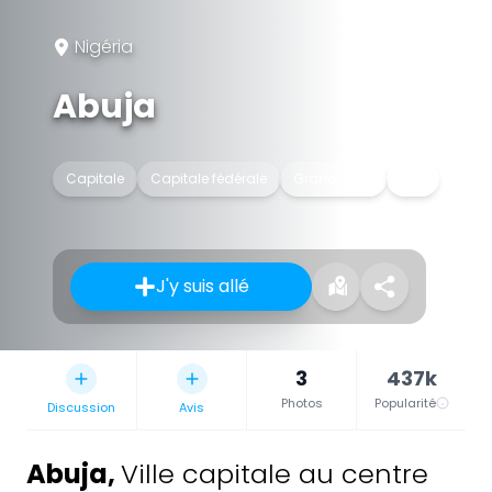
Nigéria
Abuja
Capitale
Capitale fédérale
Grande ville
Ville
J'y suis allé
3
437k
Photos
Popularité
Discussion
Avis
Abuja
,
Ville capitale au centre