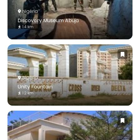
Nigéria
Discovery Museum Abuja
1.4 km
Nigéria
Unity Fountain
1.2 km