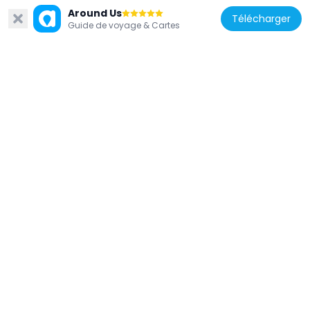
Kingscare hospital limited
Around Us
Télécharger
Guide de voyage & Cartes
1.7 km
Nigéria
Cedic plaza
698 m
Nigéria
National Library of Nigeria Headquarters