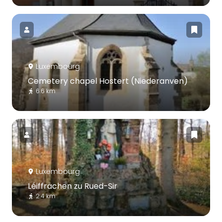
Luxembourg
Cemetery chapel Hostert (Niederanven)
6.6 km
Luxembourg
Léiffrächen zu Rued-Sir
2.4 km