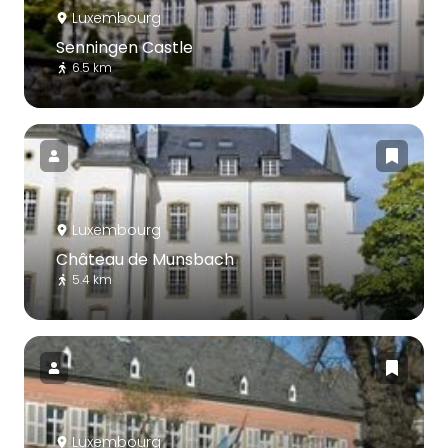
Luxembourg
Senningen Castle
6.5 km
Luxembourg
Château de Munsbach
5.4 km
Luxembourg