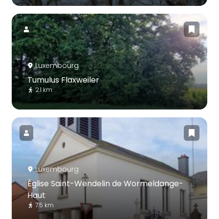
Luxembourg
Tumulus Flaxweiler
2.1 km
Luxembourg
Église Saint-Wendelin de Wormeldange-
Haut
7.5 km