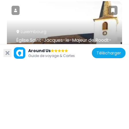
Luxembourg
Église Saint-Jacques-le-Majeur de Roodt-
sur-Syre
Around Us
Télécharger
2 km
Guide de voyage & Cartes
Luxembourg
Église Saint-Servais de Wecker
6.4 km