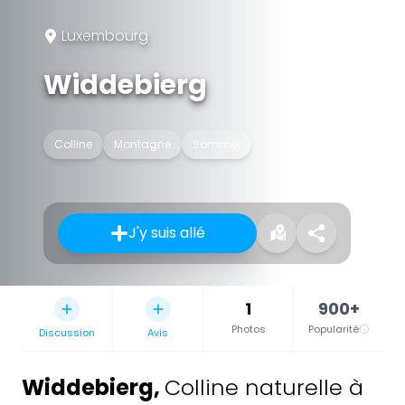
Luxembourg
Widdebierg
Colline
Montagne
Sommet
J'y suis allé
1
900+
Photos
Popularité
Discussion
Avis
Widdebierg
,
Colline naturelle à