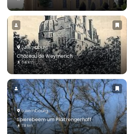
Luxembourg
Château de Weymerich
6.4 km
Luxembourg
Spierebeem um Pläitrengerhaff
7.8 km