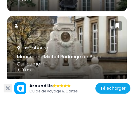
Luxembourg
Monument Michel Rodange on Place
Guillaume II
93 m
Around Us
Télécharger
Guide de voyage & Cartes
Luxembourg
Hôtel des Terres Rouges
119 m