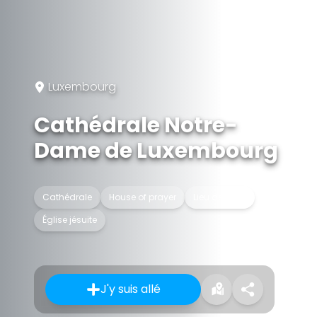
Luxembourg
Cathédrale Notre-
Dame de Luxembourg
Cathédrale
House of prayer
Lieu de culte
Église jésuite
J'y suis allé