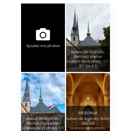
Ajoutez vos photos
Auteur de la photo:
Berthold Werner
Licence de la photo: CC
BY-SA 4.0
Intérieur
Auteur de la photo:
Auteur de la photo: Benh
Michał Jaroszczyk
LIEU SO
Licence de la photo: CC
Licence de la photo: