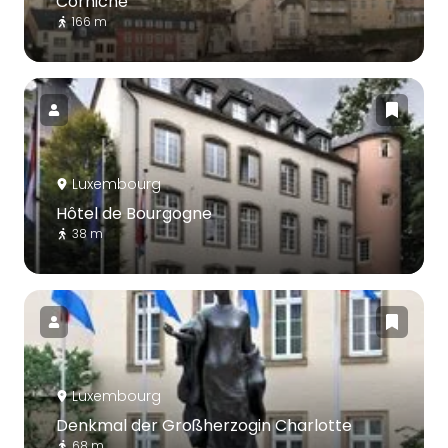
Corniche
166 m
Luxembourg
Hôtel de Bourgogne
38 m
Luxembourg
Denkmal der Großherzogin Charlotte
68 m