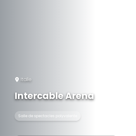
Italie
Intercable Arena
Salle de spectacles polyvalente