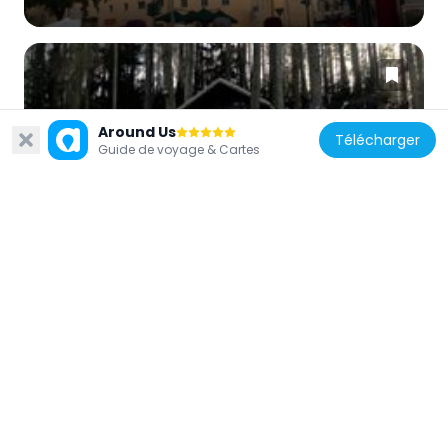
Around Us
Télécharger
Italie
Guide de voyage & Cartes
Heldenfriedhof und Kapelle
908 m
Italie
Stadtgasse 68
1 km