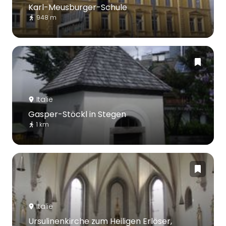
Karl-Meusburger-Schule
948 m
Italie
Gasper-Stöckl in Stegen
1 km
Italie
Ursulinenkirche zum Heiligen Erlöser,