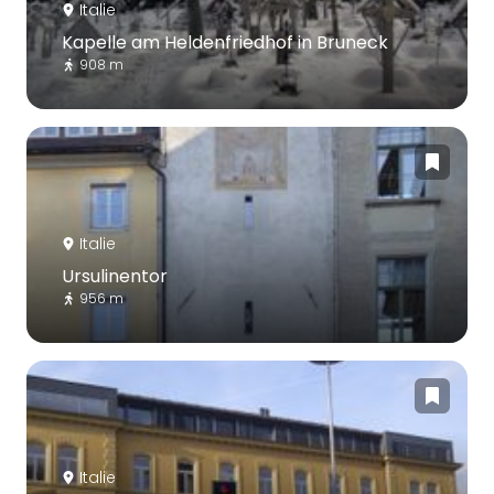
Italie
Kapelle am Heldenfriedhof in Bruneck
908 m
Italie
Ursulinentor
956 m
Italie