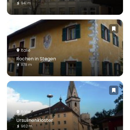
941 m
Italie
Rochen in Stegen
878 m
Italie
Ursulinenkloster
962 m