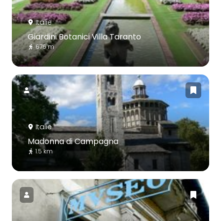
Italie
Giardini Botanici Villa Taranto
676 m
Italie
Madonna di Campagna
1.5 km