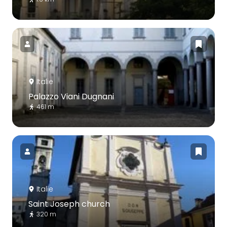
Italie
Palazzo Viani Dugnani
461 m
Italie
Saint Joseph church
320 m