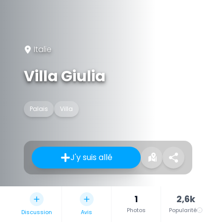
Italie
Villa Giulia
Palais
Villa
J'y suis allé
1
2,6k
Photos
Popularité
Discussion
Avis