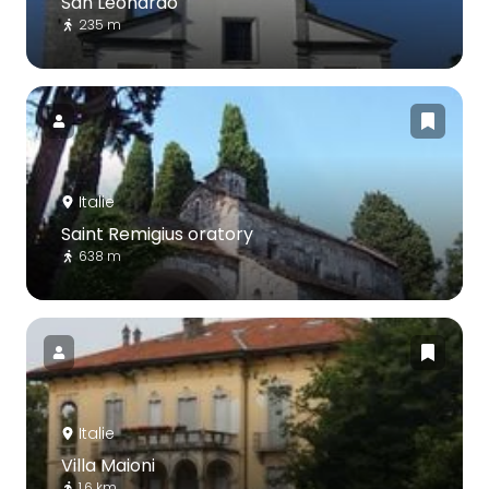
San Leonardo
235 m
Italie
Saint Remigius oratory
638 m
Italie
Villa Maioni
1.6 km