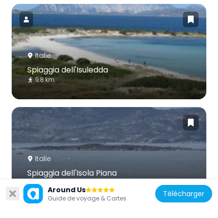
Italie
Spiaggia dell'Isuledda
9.8 km
Italie
Spiaggia dell'Isola Piana
5.3 km
Around Us
Télécharger
Guide de voyage & Cartes