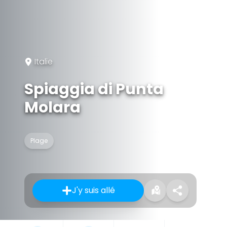
Italie
Spiaggia di Punta
Molara
Plage
J'y suis allé