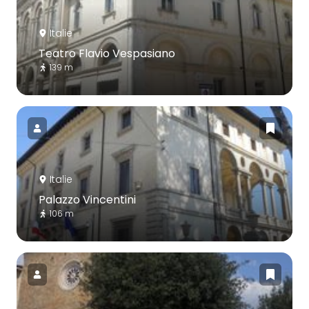
Italie
Teatro Flavio Vespasiano
139 m
Italie
Palazzo Vincentini
106 m