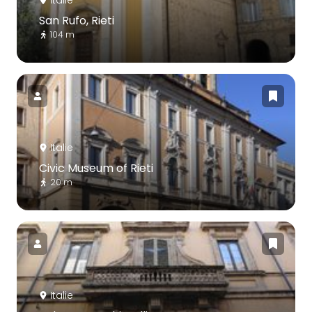
Italie
San Rufo, Rieti
104 m
Italie
Civic Museum of Rieti
20 m
Italie