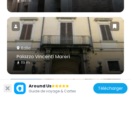
185 m
Italie
Palazzo Vincenti Mareri
119 m
Around Us
Télécharger
Guide de voyage & Cartes
Italie
Palazzo Dosi Delfini
52 m