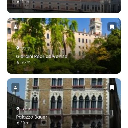
151 m
Italie
Giardini Reali de Venise
195 m
Italie
Palazzo Bauer
39 m