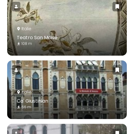
Italie
Teatro San Moisè
108 m
Italie
Ca' Giustinian
66 m