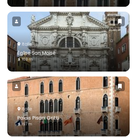
Italie
Église San Moisè
108 m
Italie
Palais Pisani Gritti
197 m