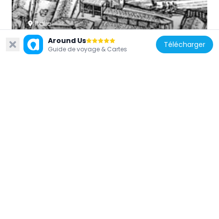
Italie
Chiesa della Trinità
Around Us
Télécharger
148 m
Guide de voyage & Cartes
Italie
Ponte San Moisè
106 m