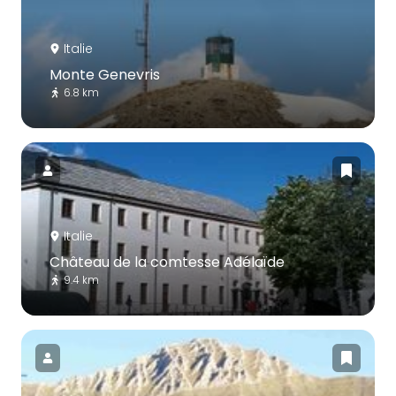
Italie
Monte Genevris
6.8 km
Italie
Château de la comtesse Adélaïde
9.4 km