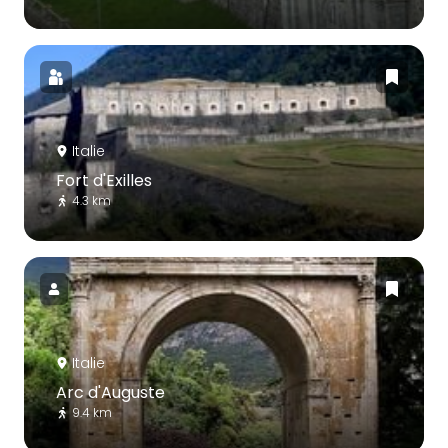
Italie
Fort d'Exilles
4.3 km
Italie
Arc d'Auguste
9.4 km