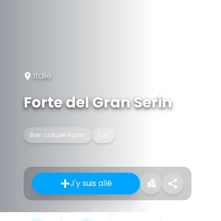
Italie
Forte del Gran Serin
Bien culturel italien
Fort
J'y suis allé