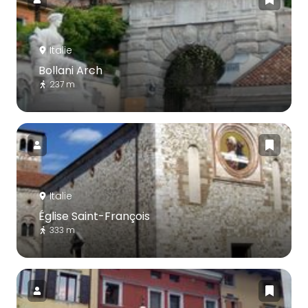
Italie
Bollani Arch
237 m
Italie
Église Saint-François
333 m