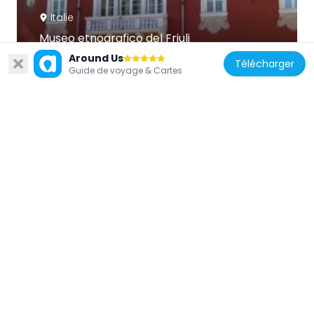
Italie
Museo etnografico del Friuli
380 m
Around Us
Télécharger
Guide de voyage & Cartes
Italie
Museum of Modern and Contemporary
House Cavazzini
174 m