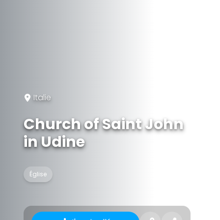
Italie
Church of Saint John
in Udine
Église