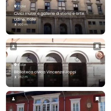
Italie
Civici musei e gallerie di storia e arte.
Udine, Italie
300 m
Italie
Biblioteca civica Vincenzo Joppi
262 m