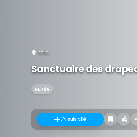
Italie
Sanctuaire des drape
Musée
J'y suis allé