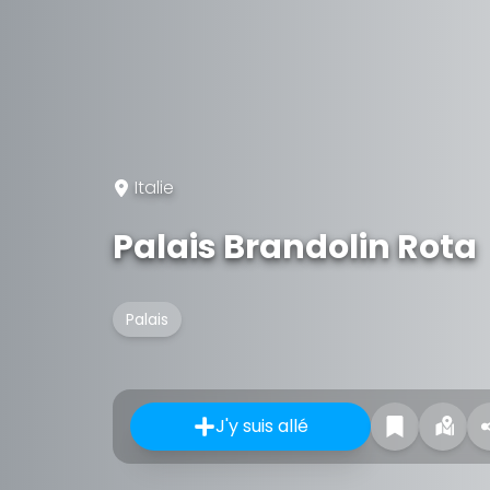
Italie
Palais Brandolin Rota
Palais
J'y suis allé