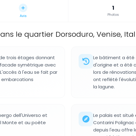
1
Photos
Avis
ans le quartier Dorsoduro, Venise, Ital
 de trois étages donnant
Le bâtiment a été 
e facade symétrique avec
d'origine et a été
'accès à l'eau se fait par
lors de rénovation
es embarcations
ont reflété l'évolu
la lagune.
lbergo dell'Universo et
Le palais est situé
al Monte et au poète
Contarini Polignac 
depuis l'eau offre