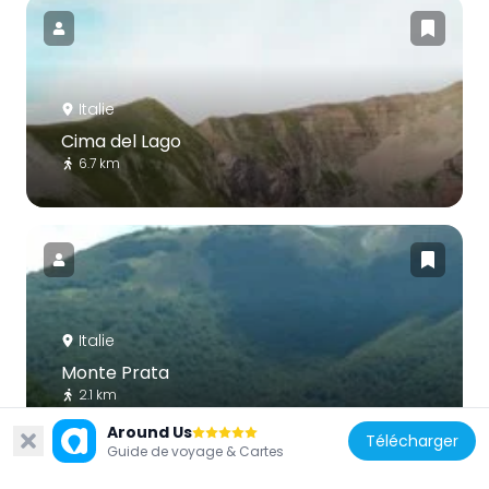
Italie
Cima del Lago
6.7 km
Italie
Monte Prata
2.1 km
Around Us
Télécharger
Guide de voyage & Cartes