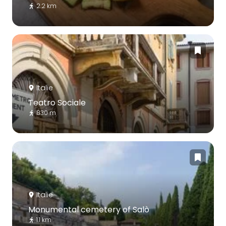
2.2 km
Italie
Teatro Sociale
830 m
Italie
Monumental cemetery of Salò
1.1 km