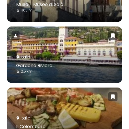
MuSa - Museo di Salò
408 m
Italie
Gardone Riviera
2.5 km
Italie
Il Colombaro