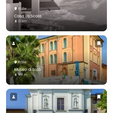
Italie
Casa La Scala
3.1 km
Italie
Museo di Salò
418 m