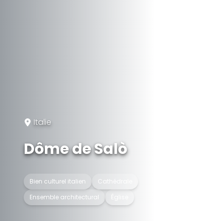
Italie
Dôme de Salò
Bien culturel italien
Cathédrale
Ensemble architectural
Église