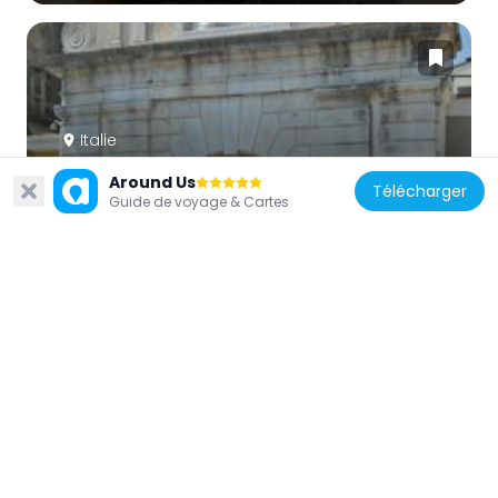
Italie
Porta di San Giovanni
Around Us
Télécharger
138 m
Guide de voyage & Cartes
Italie
Palazzo comunale
208 m