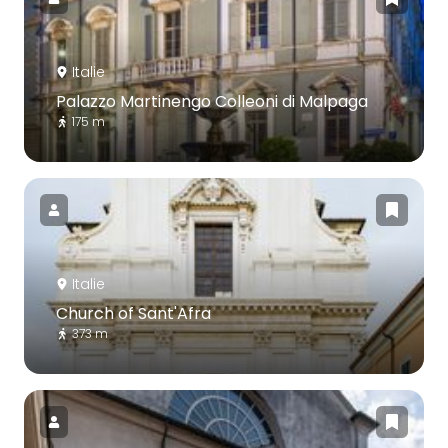
Italie
Palazzo Martinengo Colleoni di Malpaga
175 m
Italie
Church of Sant'Afra
373 m