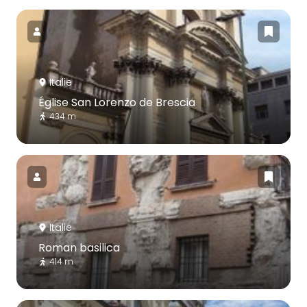
Italie
Église San Lorenzo de Brescia
434 m
Italie
Roman basilica
414 m