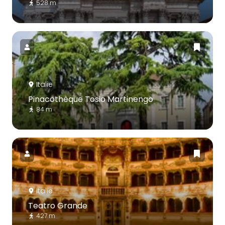
528 m
Italie
Pinacothèque Tosio Martinengo
84 m
Italie
Teatro Grande
427 m