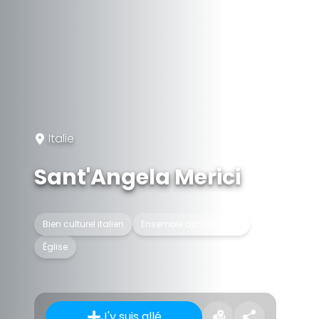
Italie
Sant'Angela Merici
Bien culturel italien
Ensemble architectural
Église
J'y suis allé