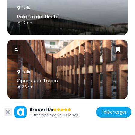
Italie
Palazzo del Nuoto
1.2 km
Italie
Opera per Torino
2.3 km
Around Us
Télécharger
Guide de voyage & Cartes