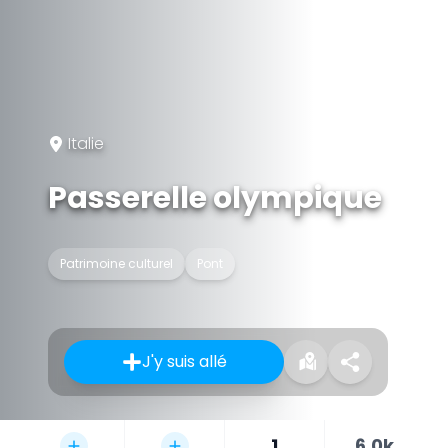
Italie
Passerelle olympique
Patrimoine culturel
Pont
J'y suis allé
1
6,0k