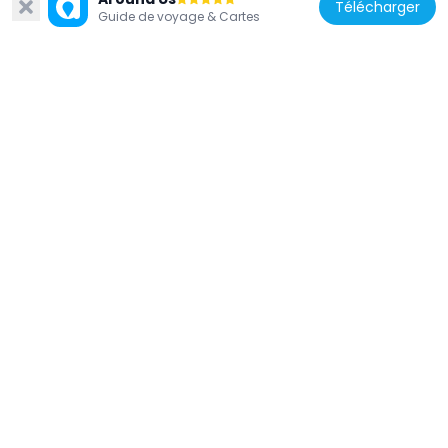
Télécharger
Guide de voyage & Cartes
Italie
Castel Giubileo Bridge
3 km
Italie
San Valentino
3.5 km