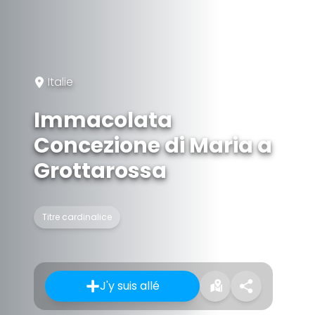
Italie
Immacolata
Concezione di Maria a
Grottarossa
Titre cardinalice
J'y suis allé