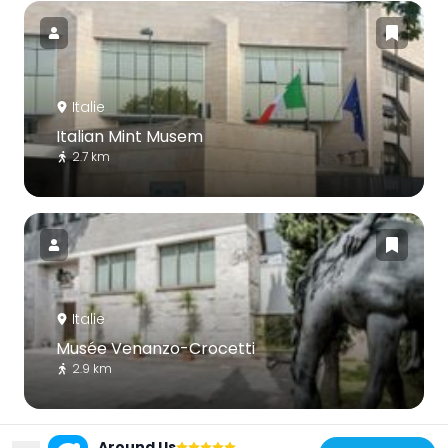
Italie
Italian Mint Musem
2.7 km
Italie
Musée Venanzo-Crocetti
2.9 km
Around Us