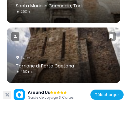
Santa Maria in Camuccia, Todi
263 m
Italie
Torrione di Porta Caetana
460 m
Around Us
Télécharger
Guide de voyage & Cartes
Italie
Santi Filippo e Giacomo