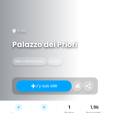
Italie
Palazzo dei Priori
Bien culturel italien
Palais
J'y suis allé
1
1,9k
Photos
Popularité