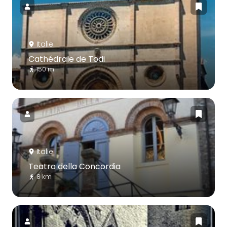
Italie
Cathédrale de Todi
150 m
Italie
Teatro della Concordia
8 km