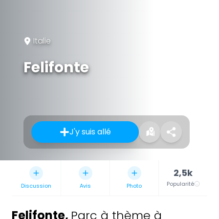
Italie
Felifonte
J'y suis allé
2,5k
Popularité
Discussion
Avis
Photo
Felifonte
,
Parc à thème à