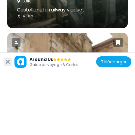
Italie
Castellaneta railway viaduct
14.1 km
Around Us
Télécharger
Italie
Guide de voyage & Cartes
Chiesa di San Domenico
15.6 km
Italie