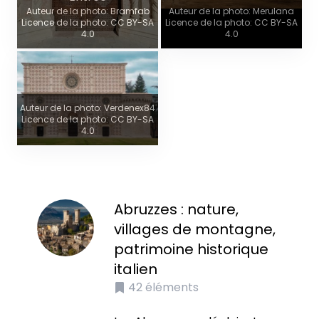
Auteur de la photo: Bramfab
Auteur de la photo: Merulana
Licence de la photo: CC BY-SA
Licence de la photo: CC BY-SA
4.0
4.0
Auteur de la photo: Verdenex84
Licence de la photo: CC BY-SA
4.0
Abruzzes : nature,
villages de montagne,
patrimoine historique
italien
42
éléments