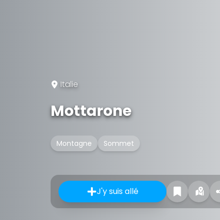
Italie
Mottarone
Montagne
Sommet
J'y suis allé