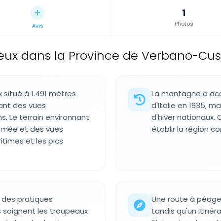
1
Photos
Avis
 dans la Province de Verbano-Cusio
itué à 1.491 mètres
La montagne a accu
rant des vues
d'Italie en 1935, 
. Le terrain environnant
d'hiver nationaux.
semée et des vues
établir la région 
itimes et les pics
 des pratiques
Une route à péage
rs soignent les troupeaux
tandis qu'un itinér