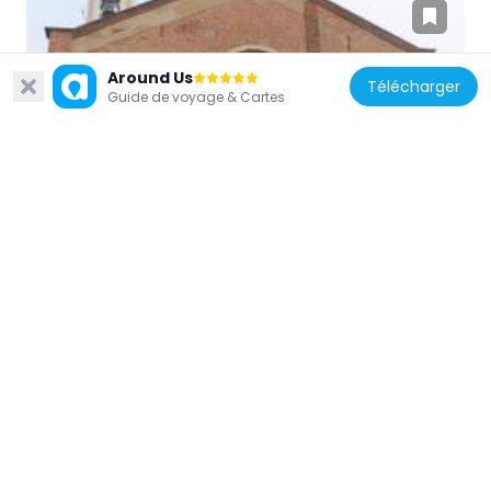
Around Us
Télécharger
Italie
Guide de voyage & Cartes
San Michele
45.8 km
Italie
San Pietro
45.6 km