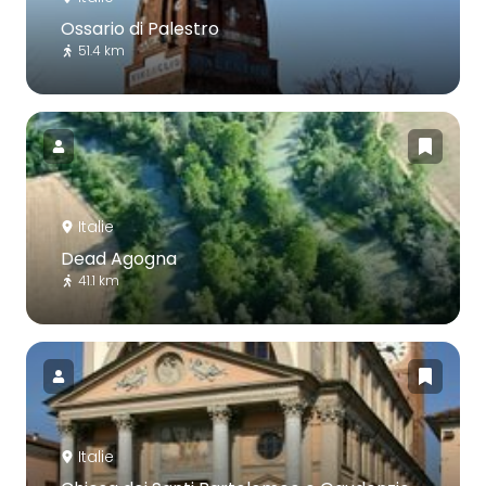
Ossario di Palestro
51.4 km
Italie
Dead Agogna
41.1 km
Italie