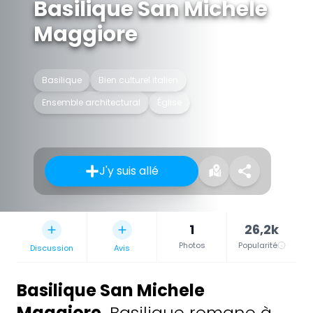
Basilique San Michele
Maggiore
Basilique
Bien culturel italien
Ensemble architectural
Église
J'y suis allé
1
26,2k
Photos
Popularité
Discussion
Avis
Basilique San Michele
Maggiore
,
Basilique romane à