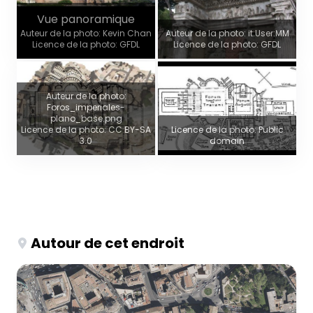
Vue panoramique
Auteur de la photo: Kevin Chan
Auteur de la photo: it:User:MM
Licence de la photo: GFDL
Licence de la photo: GFDL
Auteur de la photo:
Foros_imperiales-
plano_base.png
Licence de la photo: CC BY-SA
Licence de la photo: Public
3.0
domain
Autour de cet endroit