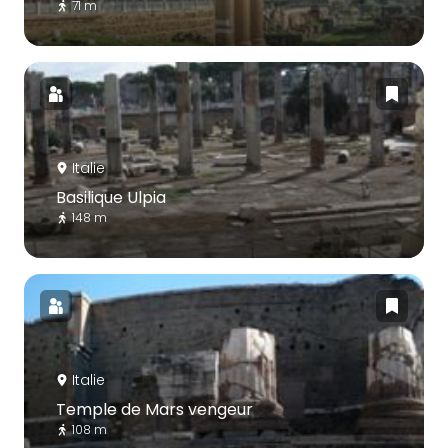
71 m
Italie
Basilique Ulpia
148 m
Italie
Temple de Mars vengeur
108 m