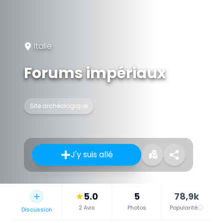
Italie
Forums impériaux
Site archéologique
J'y suis allé
5.0
5
78,9k
2 Avis
Photos
Popularité
Discussion