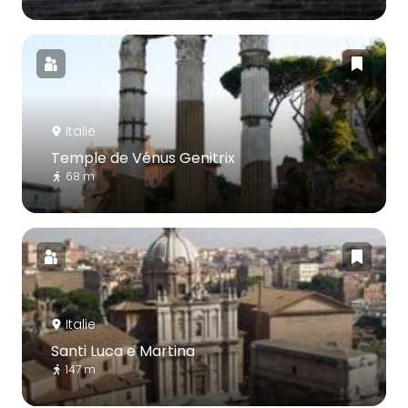
Italie
Temple de Vénus Genitrix
68 m
Italie
Santi Luca e Martina
147 m