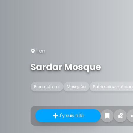
Iran
Sardar Mosque
Bien culturel
Mosquée
Patrimoine national
J'y suis allé