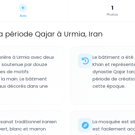
1
Photos
Avis
 période Qajar à Urmia, Iran
rière à Urmia avec deux
Le bâtiment a été 
le soutenue par douze
Khan et représente 
es de motifs
dynastie Qajar tard
 la main. Le bâtiment
période de créatio
reaux décorés dans une
cette époque.
sanat traditionnel iranien
La mosquée est sit
vert, blanc et marron
est facilement acce