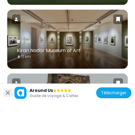
Inde
Kiran Nadar Museum of Art
1.1 km
Around Us
Télécharger
Guide de voyage & Cartes
Inde
Begampuri Mosque
1.5 km