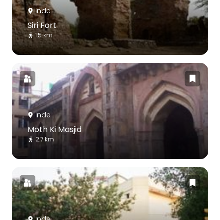
Inde
Siri Fort
1.5 km
Inde
Moth Ki Masjid
2.7 km
Inde