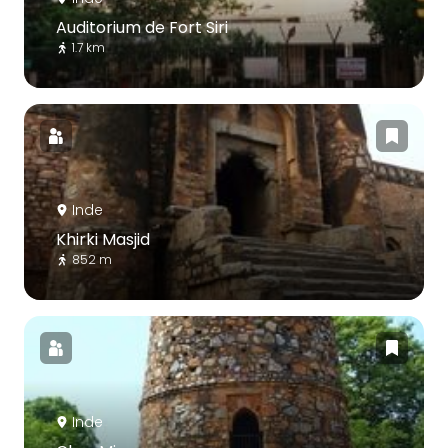
Auditorium de Fort Siri
1.7 km
Inde
Khirki Masjid
852 m
Inde