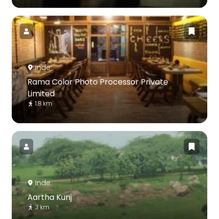
Inde
Rama Color Photo Processor Private
Limited
1.8 km
Inde
Aartha Kunj
3 km