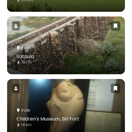
Inde
Satpula
787 m
Inde
Children's Museum, Siri Fort
1.6 km