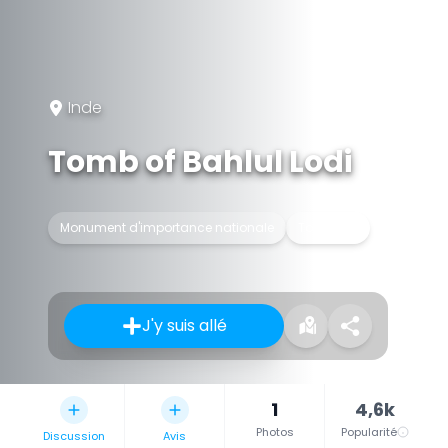
Inde
Tomb of Bahlul Lodi
Monument d'importance nationale
Tombeau
J'y suis allé
1
4,6k
Photos
Popularité
Discussion
Avis