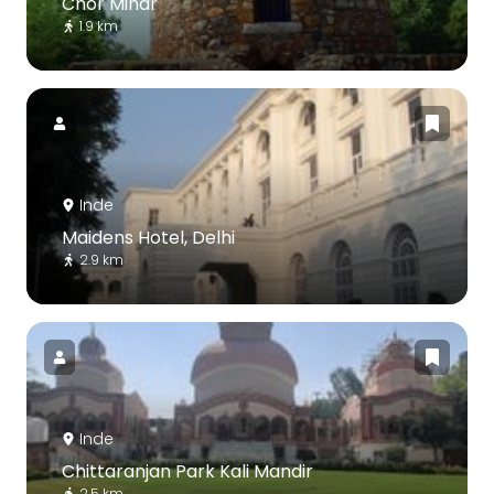
Chor Minar
1.9 km
Inde
Maidens Hotel, Delhi
2.9 km
Inde
Chittaranjan Park Kali Mandir
2.5 km