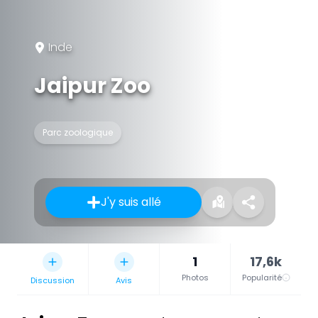
Inde
Jaipur Zoo
Parc zoologique
J'y suis allé
1
17,6k
Photos
Popularité
Discussion
Avis