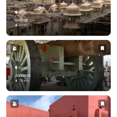
Inde
Galtaji
3.7 km
Inde
Jaivana
7.9 km