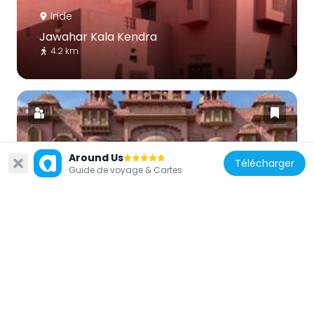
Inde
Jawahar Kala Kendra
4.2 km
Around Us
Télécharger
Inde
Guide de voyage & Cartes
Jawahar Circle
8.3 km
Inde