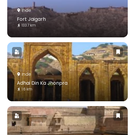
Inde
Fort Jaigarh
133.7 km
Inde
Adhai Din Ka Jhonpra
1.6 km