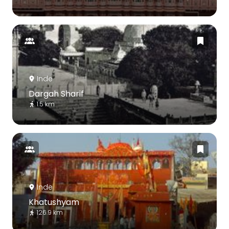
Inde
Dargah Sharif
1.5 km
Inde
Khatushyam
126.9 km