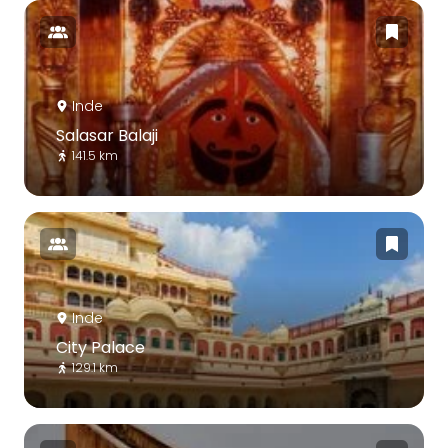
Inde
Salasar Balaji
141.5 km
Inde
City Palace
129.1 km