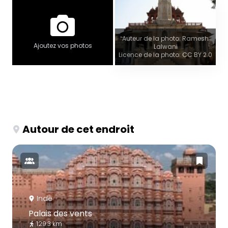
Auteur de la photo: Ramesh
Ajoutez vos photos
Lalwani
Licence de la photo: CC BY 2.0
Autour de cet endroit
Inde
Palais des vents
129.3 km