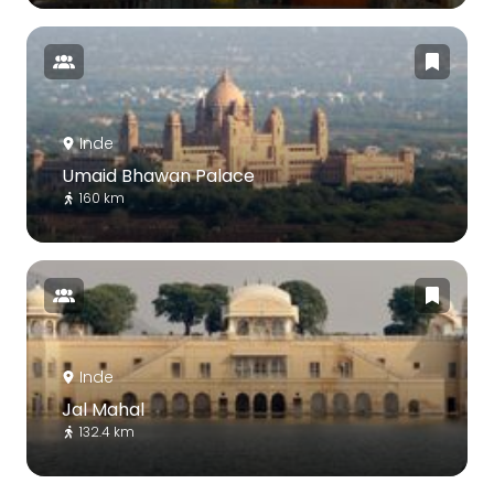
Inde
Umaid Bhawan Palace
160 km
Inde
Jal Mahal
132.4 km