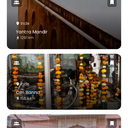
Inde
Yantra Mandir
129.1 km
Inde
Om Banna
156.9 km