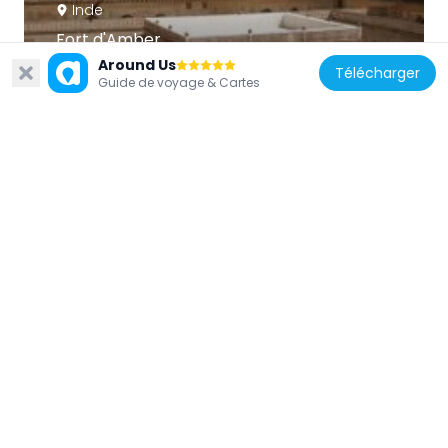
Inde
Fort d'Amber
134.4 km
Around Us
Télécharger
Guide de voyage & Cartes
Inde
Musée Albert Hall
128.1 km
Inde