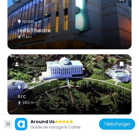
Israël
Haifa Theatre
1.1 km
Israël
Arc
989 m
Around Us
Télécharger
Guide de voyage & Cartes