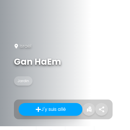
Israël
Gan HaEm
Jardin
J'y suis allé