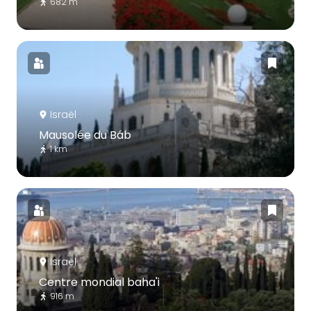
682 m
Israël
Mausolée du Báb
1 km
Israël
Centre mondial baha'i
916 m