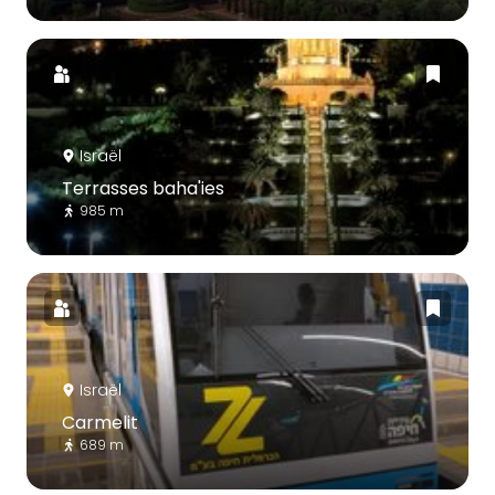
Israël
Terrasses baha'ies
985 m
Israël
Carmelit
689 m