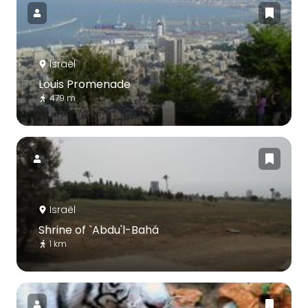
Israël
Louis Promenade
479 m
Israël
Shrine of `Abdu'l-Bahá
1 km