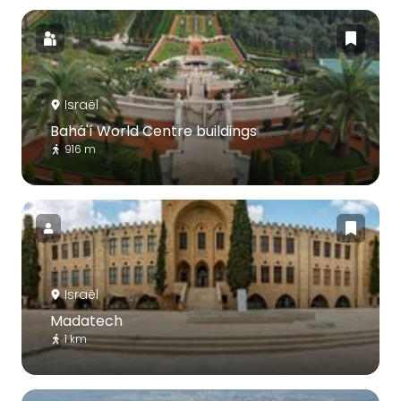
Israël
Bahá'í World Centre buildings
916 m
Israël
Madatech
1 km