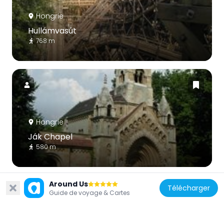
Hongrie
Hullámvasút
768 m
Hongrie
Ják Chapel
580 m
Around Us
Télécharger
Guide de voyage & Cartes