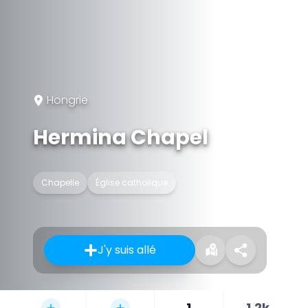
Hongrie
Hermina Chapel
Chapelle
Église catholique
J'y suis allé
1
1,2k