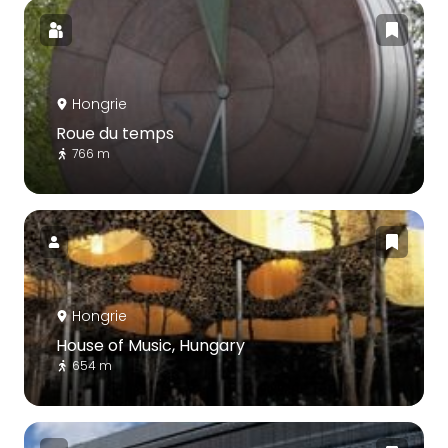
Hongrie
Roue du temps
766 m
Hongrie
House of Music, Hungary
654 m