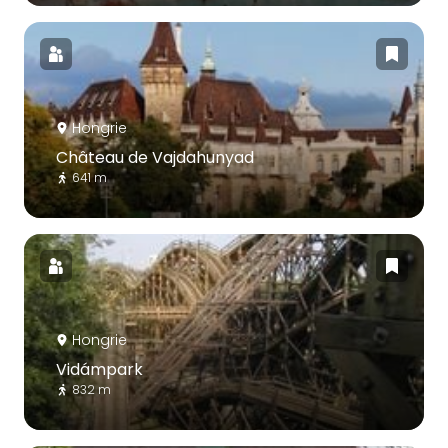
Hongrie
Château de Vajdahunyad
641 m
Hongrie
Vidámpark
832 m