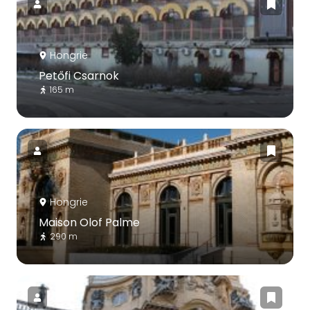
Hongrie
Petőfi Csarnok
165 m
Hongrie
Maison Olof Palme
290 m