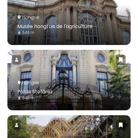
Hongrie
Musée hongrois de l'agriculture
546 m
Hongrie
Palais Stefánia
548 m