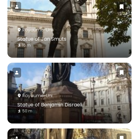
Royaume-Uni
Statue of Jan Smuts
16 m
Royaume-Uni
Statue of Benjamin Disraeli
50 m