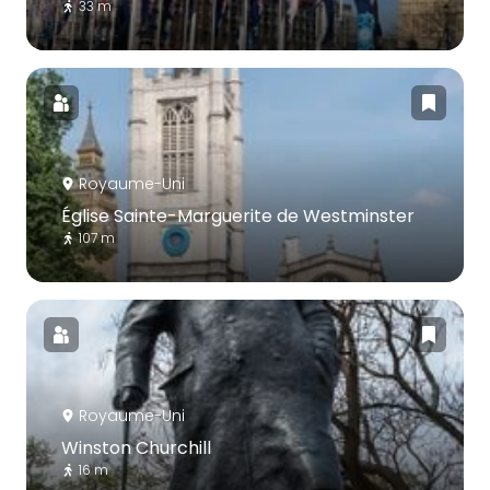
33 m
Royaume-Uni
Église Sainte-Marguerite de Westminster
107 m
Royaume-Uni
Winston Churchill
16 m