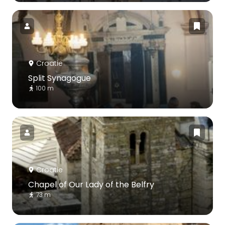
Croatie
Split Synagogue
100 m
Croatie
Chapel of Our Lady of the Belfry
73 m