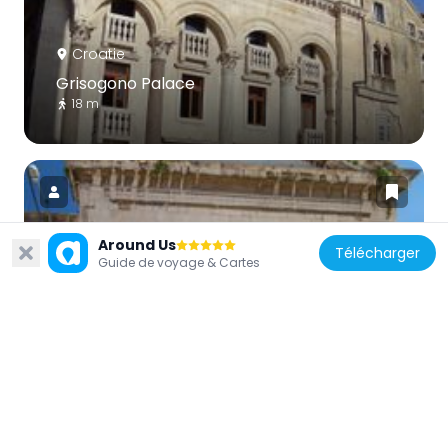
Croatie
Grisogono Palace
18 m
Around Us
Télécharger
Guide de voyage & Cartes
Croatie
Saint Dominic's Monastery and Church
123 m