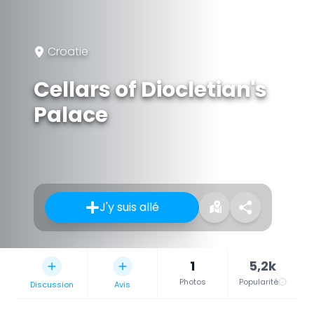
Croatie
Cellars of Diocletian's
Palace
J'y suis allé
1
5,2k
Photos
Popularité
Discussion
Avis