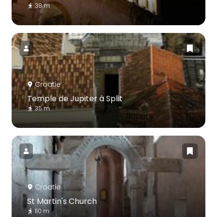
38 m
Croatie
Temple de Jupiter à Split
35 m
Croatie
St Martin's Church
110 m