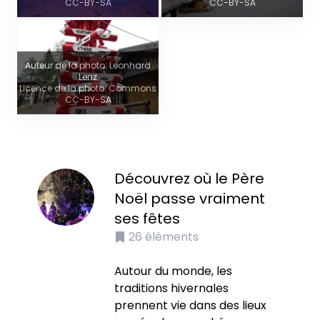
CC-BY-SA
CC-BY-SA
Auteur de la photo: Leonhard
Lenz
Licence de la photo: Commons
CC-BY-SA
Découvrez où le Père
Noël passe vraiment
ses fêtes
26
éléments
Autour du monde, les
traditions hivernales
prennent vie dans des lieux