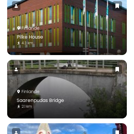
Finlande
Pilke House
4.3 km
Finlande
Saarenpudas Bridge
2.1 km