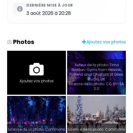
DERNIÈRE MISE À JOUR
3 août 2026 à 20:28
Photos
Ajoutez vos photos
Auteur de la photo: Timo
Newton-Syms from Helsinki,
Finland and Chalfont St Giles,
Bucks, UK
Ajoutez vos photos
Licence de la photo: CC BY-SA
2.0
Licence de la photo: Commons
Licence de la photo: Commons