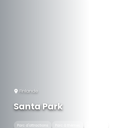
Finlande
Santa Park
Parc d'attractions
Parc à thèmes
Souterrain