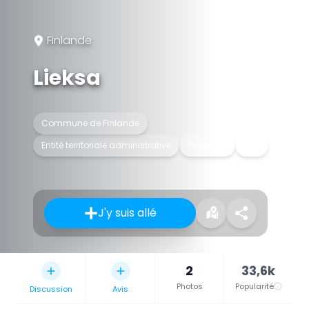
Finlande
Lieksa
Commune de Finlande
Entité territoriale administrative
Petite ville
Ville
J'y suis allé
2
33,6k
Photos
Popularité
Discussion
Avis