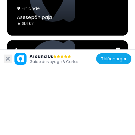
Finlande
Asesepän paja
61.4 km
Around Us
Télécharger
Guide de voyage & Cartes
Finlande
Ukko-Koli
26.5 km