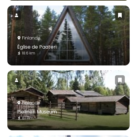
Finlande
Église de Paateri
18.6 km
Finlande
Pielinen Museum
837 m