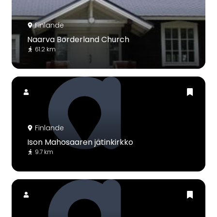
Finlande
Naarva Borderland Church
61.2 km
Finlande
Ison Mahosaaren jätinkirkko
9.7 km