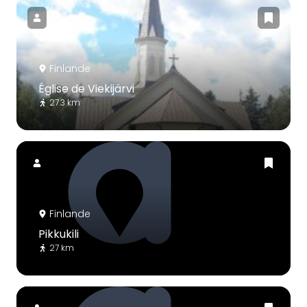
Finlande
Église de Viekijärvi
27.3 km
Finlande
Pikkukili
27 km