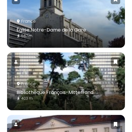
France
Église Notre-Dame de la Gare
567 m
France
Bibliothèque François-Mitterrand
403 m