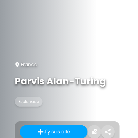
France
Parvis Alan-Turing
Esplanade
J'y suis allé