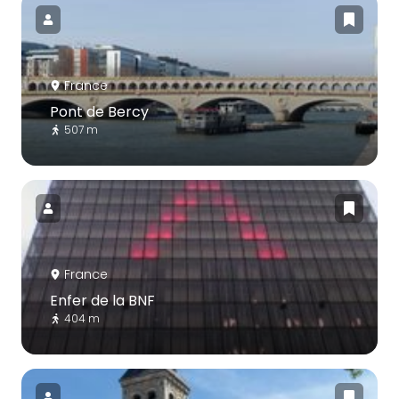
France
Pont de Bercy
507 m
France
Enfer de la BNF
404 m