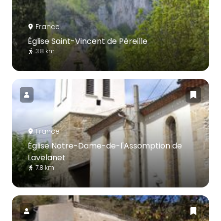
France
Église Saint-Vincent de Péreille
3.8 km
France
Église Notre-Dame-de-l'Assomption de
Lavelanet
7.8 km