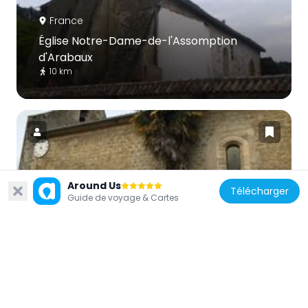
France
Église Notre-Dame-de-l'Assomption
d'Arabaux
10 km
France
Around Us
Télécharger
Guide de voyage & Cartes
Église Saint-Romain de Limbrassac
9.7 km