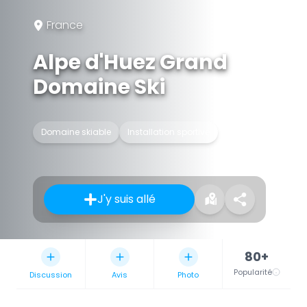
France
Alpe d'Huez Grand
Domaine Ski
Domaine skiable
Installation sportive
J'y suis allé
80+
Popularité
Discussion
Avis
Photo