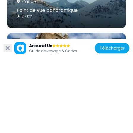
France
Point de vue panoramique
2.7 km
Around Us
Télécharger
Guide de voyage & Cartes
France
Église Saint-Ferréol d'Huez
2.1 km
France