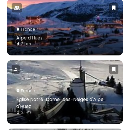
France
Alpe d'Huez
2.1 km
France
Église Notre-Dame-des-Neiges d'Alpe
d'Huez
2.1 km